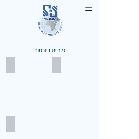
גלריית דיורמות
זלדה בשטחים 1/35
WWI RENAULT FT-17 1/35
נבנה
ע"י
שמואל
בויארסקי
פאנטום מרוסק- ויאטנם 1/48
נבנה
ע"י