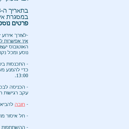
בתאריך ה-
3
במסגרת איר
פרטים נוספ
-לצורך אירוע 
אין אפשרות ל
נוסע ומכל נקודת
כדי להמנע מעי
13:00.
- הכניסה לבס
עקב רגישות ה
-
חובה
להביא 
- חל איסור מו
- ההשתת
פות 