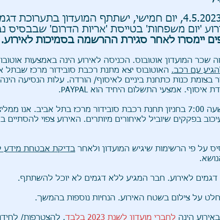
5.202
4.
, יום חמישי, ישתתף המועדון בתערוכת דגמ
וע 'יום משפחות' בטייסת 'אריות הדרום
' שבבסיס נ
ים יימסרו לאחר סגירת ההרשמה בסמיכות לאירוע.
זה שכר המועדון אוטובוס. הכניסה לאירוע הינה באמצעות אוטובו
הגיע עם רכב.
 איסוף. אמצעי התשלום היחיד הוא PAYPAL.
- התכנסות בשעה 7:00 בחניון תחנת רכבת סובידור מרכז בתל אביב. אנו
כוב בפקקים שיוביל לאיחורים מיותרים. האירוע צפוי להסתיים 
יס על פי הרשימות שיגיש המועדון ולאחר
בדיקת אבטחת מידע ק
נושא.
דגמים לאירוע. חבר המגיע ללא דגמים לא יוכל להשתתף.
חלט על צילום בשטח האירוע. הנחיות נוספות בהמשך.
באירוע הינה
לחברי מועדון לשנת 2023 בלבד
. להצטרפות/ לחידו