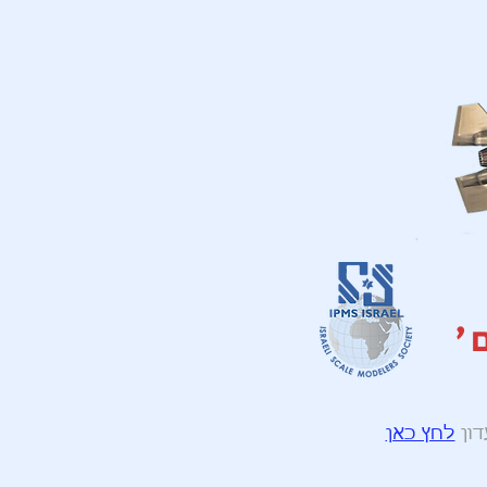
'
דון
לחץ כאן